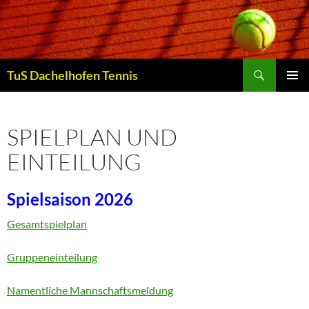
Zum
Inhalt
springen
Suchen
TuS Dachelhofen Tennis
PRIMÄR
MENÜ
SPIELPLAN UND
EINTEILUNG
Spielsaison 2026
Gesamtspielplan
Gruppeneinteilung
Namentliche Mannschaftsmeldung